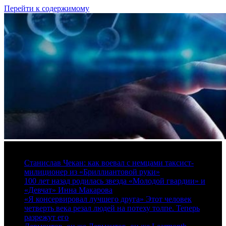
Перейти к содержимому
6 августа, 2026
Станислав Чекан: как воевал с немцами таксист-
милиционер из «Бриллиантовой руки»
100 лет назад родилась звезда «Молодой гвардии» и
«Девчат» Инна Макарова
«Я консервировал лучшего друга» Этот человек
четверть века резал людей на потеху толпе. Теперь
разрежут его