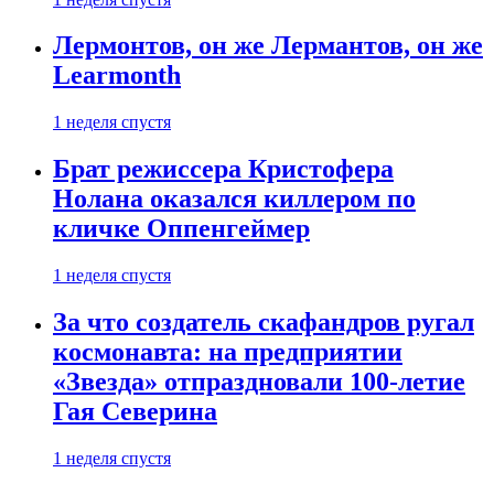
Лермонтов, он же Лермантов, он же
Learmonth
1 неделя спустя
Брат режиссера Кристофера
Нолана оказался киллером по
кличке Оппенгеймер
1 неделя спустя
За что создатель скафандров ругал
космонавта: на предприятии
«Звезда» отпраздновали 100-летие
Гая Северина
1 неделя спустя