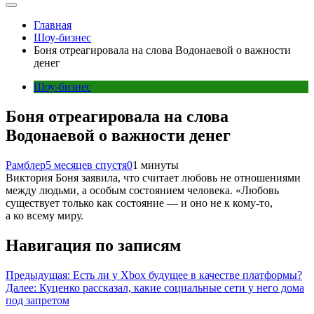
Главная
Шоу-бизнес
Боня отреагировала на слова Водонаевой о важности
денег
Шоу-бизнес
Боня отреагировала на слова
Водонаевой о важности денег
Рамблер
5 месяцев спустя
0
1 минуты
Виктория Боня заявила, что считает любовь не отношениями
между людьми, а особым состоянием человека. «Любовь
существует только как состояние — и оно не к кому-то,
а ко всему миру.
Навигация по записям
Предыдущая:
Есть ли у Xbox будущее в качестве платформы?
Далее:
Куценко рассказал, какие социальные сети у него дома
под запретом