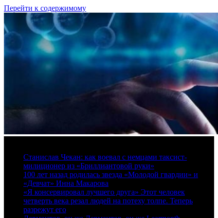
Перейти к содержимому
6 августа, 2026
Станислав Чекан: как воевал с немцами таксист-
милиционер из «Бриллиантовой руки»
100 лет назад родилась звезда «Молодой гвардии» и
«Девчат» Инна Макарова
«Я консервировал лучшего друга» Этот человек
четверть века резал людей на потеху толпе. Теперь
разрежут его