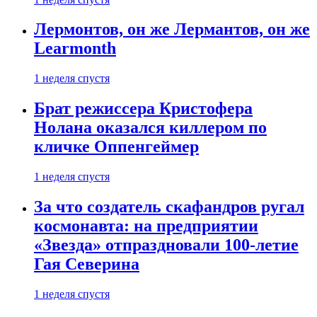
Лермонтов, он же Лермантов, он же
Learmonth
1 неделя спустя
Брат режиссера Кристофера
Нолана оказался киллером по
кличке Оппенгеймер
1 неделя спустя
За что создатель скафандров ругал
космонавта: на предприятии
«Звезда» отпраздновали 100-летие
Гая Северина
1 неделя спустя