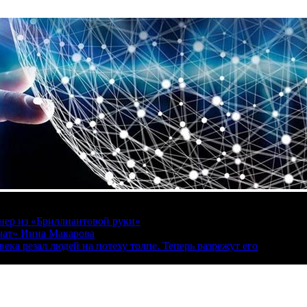
онер из «Бриллиантовой руки»
вчат» Инна Макарова
ека резал людей на потеху толпе. Теперь разрежут его