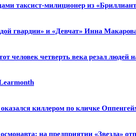
мцами таксист-милиционер из «Бриллиан
лодой гвардии» и «Девчат» Инна Макаров
от человек четверть века резал людей на
 Learmonth
 оказался киллером по кличке Оппенгей
космонавта: на предприятии «Звезда» от