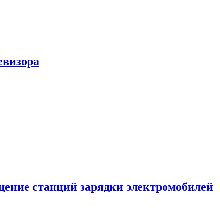
евизора
ение станций зарядки электромобилей