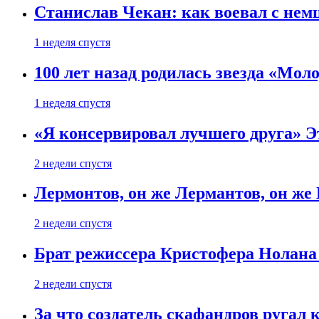
Станислав Чекан: как воевал с не
1 неделя спустя
100 лет назад родилась звезда «Мо
1 неделя спустя
«Я консервировал лучшего друга» Эт
2 недели спустя
Лермонтов, он же Лермантов, он же
2 недели спустя
Брат режиссера Кристофера Нолана
2 недели спустя
За что создатель скафандров ругал 