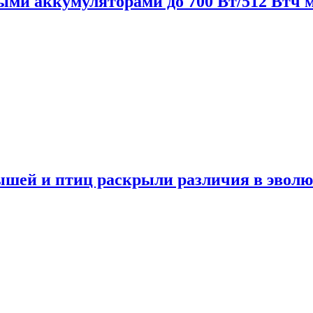
нными аккумуляторами до 700 Вт/512 Втч
мышей и птиц раскрыли различия в эвол