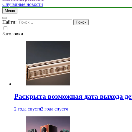
Случайные новости
Меню
Найти:
Заголовки
Раскрыта возможная дата выхода д
2 года спустя
2 года спустя