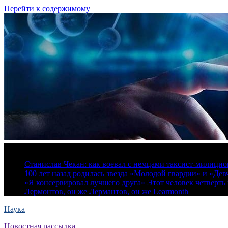
Перейти к содержимому
7 августа, 2026
Станислав Чекан: как воевал с немцами таксист-милици
100 лет назад родилась звезда «Молодой гвардии» и «Де
«Я консервировал лучшего друга» Этот человек четверть в
Лермонтов, он же Лермантов, он же Learmonth
Наука
Новостная рассылка