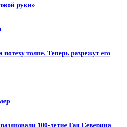
товой руки»
а
 потеху толпе. Теперь разрежут его
мер
праздновали 100-летие Гая Северина