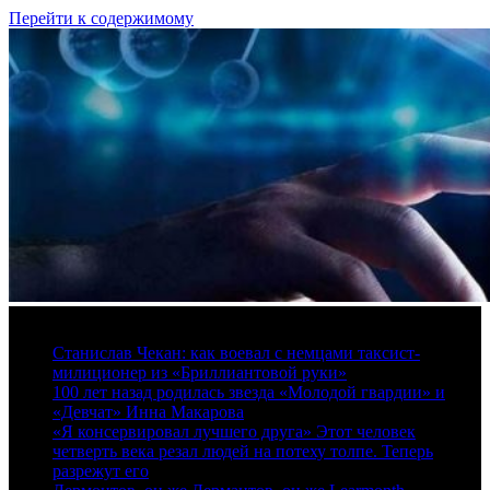
Перейти к содержимому
7 августа, 2026
Станислав Чекан: как воевал с немцами таксист-
милиционер из «Бриллиантовой руки»
100 лет назад родилась звезда «Молодой гвардии» и
«Девчат» Инна Макарова
«Я консервировал лучшего друга» Этот человек
четверть века резал людей на потеху толпе. Теперь
разрежут его