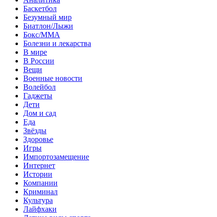
Баскетбол
Безумный мир
Биатлон/Лыжи
Бокс/MMA
Болезни и лекарства
В мире
В России
Вещи
Военные новости
Волейбол
Гаджеты
Дети
Дом и сад
Еда
Звёзды
Здоровье
Игры
Импортозамещение
Интернет
Истории
Компании
Криминал
Культура
Лайфхаки